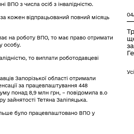
і ВПО з числа осіб з інвалідністю.
04
 за кожен відпрацьований повний місяць
Тр
ає на роботу ВПО, то має право отримати
щ
у особу.
за
Ге
лідністю, то виплати роботодавцеві
Ус
давців Запорізької області отримали
нсації за працевлаштування 448
му понад 8,9 млн грн, – повідомила в.о
у зайнятості Тетяна Заліпяцька.
більше було працевлаштовано ВПО у