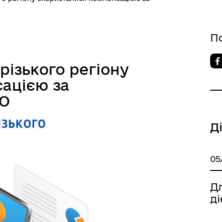
П
різького регіону
ацією за
ПО
Д
05
Дл
ді