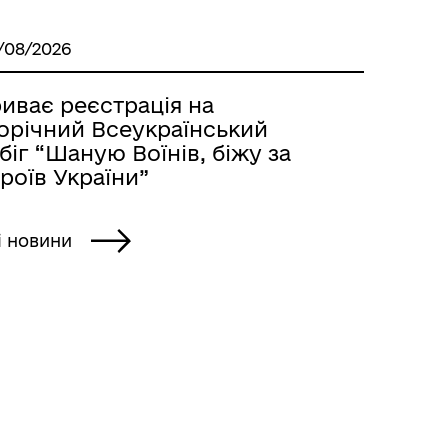
/08/2026
иває реєстрація на
орічний Всеукраїнський
біг “Шаную Воїнів, біжу за
роїв України”
і новини