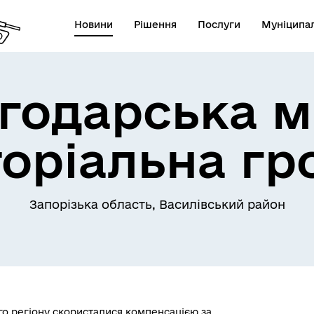
Новини
Рішення
Послуги
Муніципал
годарська м
торіальна гр
Запорізька область, Василівський район
го регіону скористалися компенсацією за