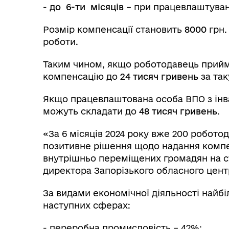
-
до 6-ти місяців
– при працевлаштуванн
Розмір компенсації становить
8000
грн.
роботи.
Таким чином, якщо роботодавець прийм
компенсацію до
24 тисяч гривень
за так
Якщо працевлаштована особа ВПО з інва
можуть складати до
48 тисяч гривень
.
«За 6 місяців 2024 року вже 200 робото
позитивне рішення щодо надання компе
внутрішньо переміщених громадян на су
директора Запорізького обласного центр
За видами економічної діяльності най
наступних сферах:
- переробна промисловість – 42%;