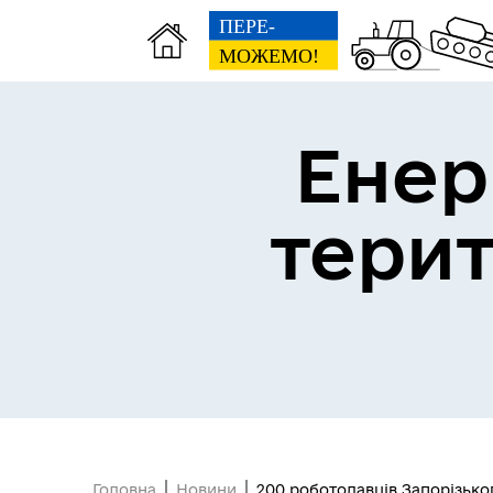
Енер
тери
Головна
Новини
200 роботодавців Запорізько