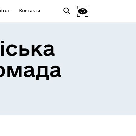
ітет
Контакти
іська
омада