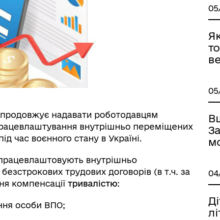
05
Я
то
ве
05
і продовжує надавати роботодавцям
В
 працевлаштування внутрішньо переміщених
З
ід час воєнного стану в Україні.
м
і працевлаштовують внутрішньо
безстрокових трудових договорів (в т.ч. за
04
ня компенсації
тривалістю
:
Ді
ння особи ВПО;
лі