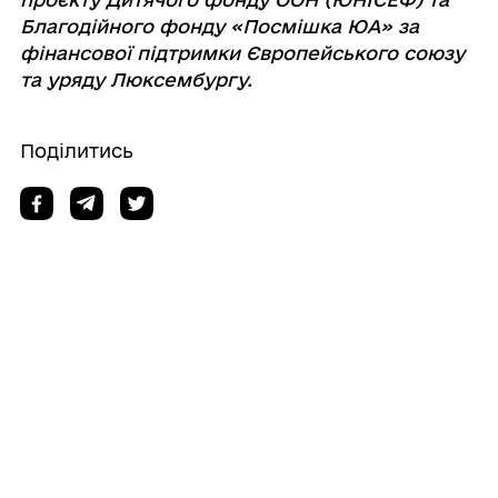
Благодійного фонду «Посмішка ЮА» за
фінансової підтримки Європейського союзу
та уряду Люксембургу.
Поділитись
Дізнайтеся також
06/08/2026
Вшануємо пам'ять полеглих Захисників
хвилиною мовчання