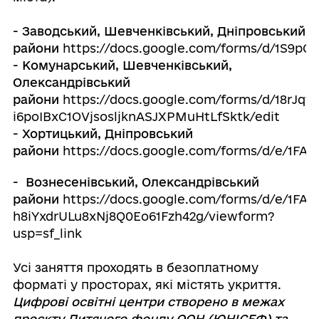
- Заводський, Шевченківський, Дніпровський
райони
https://docs.google.com/forms/d/1S9p
- Комунарський, Шевченківський,
Олександрівський
райони
https://docs.google.com/forms/d/18rJqv
i6poIBxC1OVjsosljknASJXPMuHtLfSktk/edit
- Хортицький, Дніпровський
райони
https://docs.google.com/forms/d/e/1
- Вознесенівський, Олександрівський
райони
https://docs.google.com/forms/d/e/1FA
h8iYxdrULu8xNj8Q0Eo61Fzh42g/viewform?
usp=sf_link
Усі заняття проходять в безоплатному
форматі у просторах, які містять укриття.
Цифрові освітні центри створено в межах
проєкту Дитячого фонду ООН (ЮНІСЕФ) та