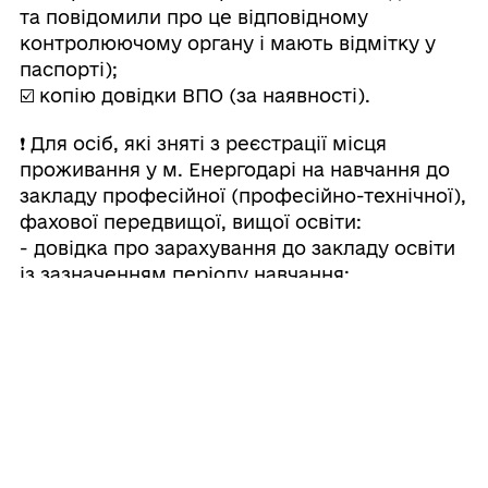
та повідомили про це відповідному
контролюючому органу і мають відмітку у
паспорті);
☑️ копію довідки ВПО (за наявності).
❗️ Для осіб, які зняті з реєстрації місця
проживання у м. Енергодарі на навчання до
закладу професійної (професійно-технічної),
фахової передвищої, вищої освіти:
- довідка про зарахування до закладу освіти
із зазначенням періоду навчання;
- інформація про реєстрацію місця
проживання, видана відділом надання
адміністративних послуг Енергодарської
міської ради
✅ Заява з документами подається у
паперовій формі до Центру допомоги
евакуйованим енергодарцям за адресою: