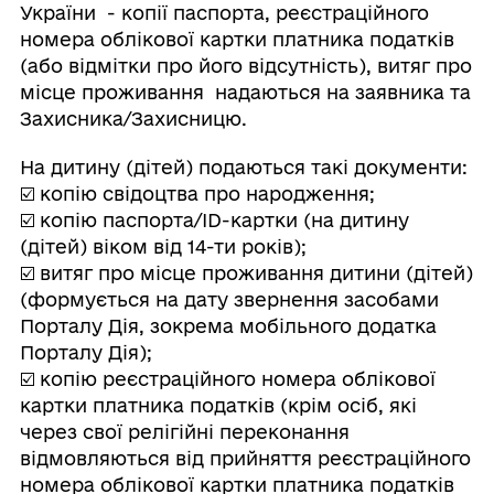
України - копії паспорта, реєстраційного
номера облікової картки платника податків
(або відмітки про його відсутність), витяг про
місце проживання надаються на заявника та
Захисника/Захисницю.
На дитину (дітей) подаються такі документи:
☑️ копію свідоцтва про народження;
☑️ копію паспорта/ID-картки (на дитину
(дітей) віком від 14-ти років);
☑️ витяг про місце проживання дитини (дітей)
(формується на дату звернення засобами
Порталу Дія, зокрема мобільного додатка
Порталу Дія);
☑️ копію реєстраційного номера облікової
картки платника податків (крім осіб, які
через свої релігійні переконання
відмовляються від прийняття реєстраційного
номера облікової картки платника податків