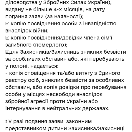
діловодства у Збройних Силах України),
видану не більше 4-х місяців, на дату
подання заяви (за наявності);
☑️ копію посвідчення особи з інвалідністю
внаслідок війни;
☑️ копію посвідчення/довідки члена сім’ї
загиблого (померлого);
☑️для Захисників/Захисниць зниклих безвісти
за особливих обставин або, які перебувають
у полоні, надається:
- копія сповіщення та/або витягу з Єдиного
реєстру осіб, зниклих безвісти за особливих
обставин, або копія довідки про перебування
особи у місцях несвободи внаслідок
збройної агресії проти України або
інтернування в нейтральних державах.
❗️ У разі подання заяви законним
представником дитини Захисника/Захисниці