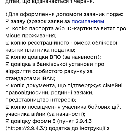
дітей, що відзначається 1 червня.
❗️ Для оформлення допомоги заявник подає:
☑️ заяву (зразок заяви за
посиланням
☑️ копію паспорта або ID-картки та витяг про
місце проживання;
☑️ копію реєстраційного номера облікової
картки платника податків;
☑️ копію довідки ВПО (за наявності);
☑️ довідка з банківської ycтанови про
відкриття особистого paxунку за
стандартами IBAN;
☑️ копія документа, що підтверджує сімейні
правовідносини, родинні зв’язки,
представництво інтересів;
☑️ копію посвідчення учасника бойових дій,
учасника війни (за наявності);
☑️ довідку форми 5 (пункт 2.9.4.3
(https://2.9.4.3/) додатка до інструкції з