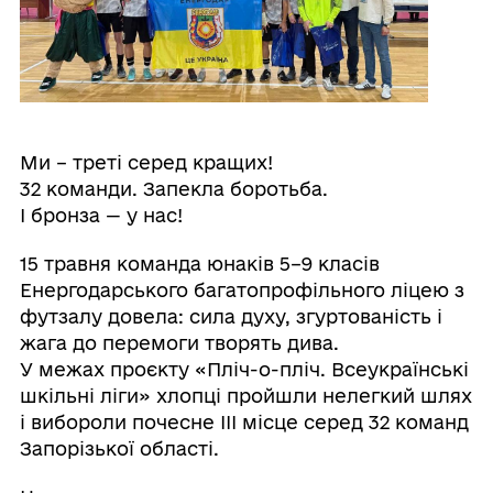
Ми – треті серед кращих!
32 команди. Запекла боротьба.
І бронза — у нас!
15 травня команда юнаків 5–9 класів
Енергодарського багатопрофільного ліцею з
футзалу довела: сила духу, згуртованість і
жага до перемоги творять дива.
У межах проєкту «Пліч-о-пліч. Всеукраїнські
шкільні ліги» хлопці пройшли нелегкий шлях
і вибороли почесне ІІІ місце серед 32 команд
Запорізької області.