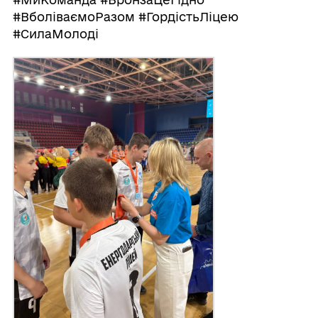
#ВболіваємоРазом #ГордістьЛіцею
#СилаМолоді