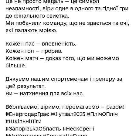
Це не просто медаль — це символ
незламності, віри одне в одного та гідної гри
до фінального свистка.
Ми побачили команду, що не здається та очі,
які палають мрією.
Кожен пас — впевненість.
Кожен гол — прорив.
Кожен матч — доказ того, що ми можемо
більше.
Дякуємо нашим спортсменам і тренеру за
цей результат.
Ви — натхнення для всіх нас.
Вболіваємо, віримо, перемагаємо — разом!
#ЕнергодарГрає #Футзал2025 #ПлічОПліч
#ШкільніЛіги
#ЗапорізькаОбласть #Нескорені
#МиКоманда #БронзаЦеГідно