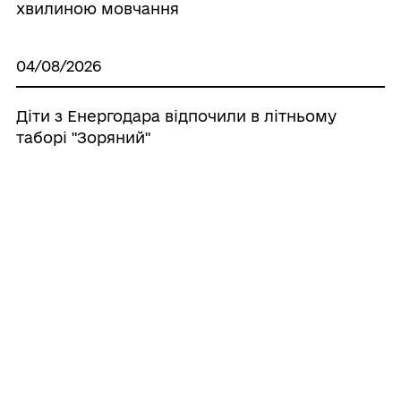
хвилиною мовчання
04/08/2026
Діти з Енергодара відпочили в літньому
таборі "Зоряний"
04/08/2026
Триває реєстрація на щорічний
Всеукраїнський забіг “Шаную Воїнів,
біжу за Героїв України”
Усі новини