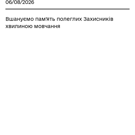
06/08/2026
Вшануємо пам'ять полеглих Захисників
хвилиною мовчання
05/08/2026
Для Захисників з Енергодара діє міська
програма підтримки
05/08/2026
Як отримати компенсацію за товари,
придбані для ветеранського бізнесу
05/08/2026