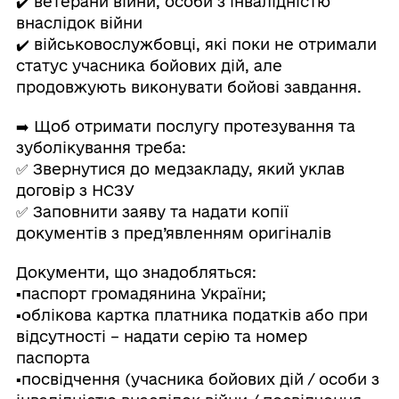
✔️ ветерани війни, особи з інвалідністю
внаслідок війни
✔️ військовослужбовці, які поки не отримали
статус учасника бойових дій, але
продовжують виконувати бойові завдання.
➡️ Щоб отримати послугу протезування та
зуболікування треба:
✅ Звернутися до медзакладу, який уклав
договір з НСЗУ
✅ Заповнити заяву та надати копії
документів з пред’явленням оригіналів
Документи, що знадобляться:
▪️паспорт громадянина України;
▪️облікова картка платника податків або при
відсутності – надати серію та номер
паспорта
▪️посвідчення (учасника бойових дій / особи з