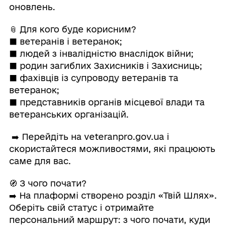
оновлень.
📎 Для кого буде корисним?
⬛️ ветеранів і ветеранок;
⬛️ людей з інвалідністю внаслідок війни;
⬛️ родин загиблих Захисників і Захисниць;
⬛️ фахівців із супроводу ветеранів та
ветеранок;
⬛️ представників органів місцевої влади та
ветеранських організацій.
➡️ Перейдіть на veteranpro.gov.ua і
скористайтеся можливостями, які працюють
саме для вас.
🧭 З чого почати?
➡️ На плаформі створено розділ «Твій Шлях».
Оберіть свій статус і отримайте
персональний маршрут: з чого почати, куди