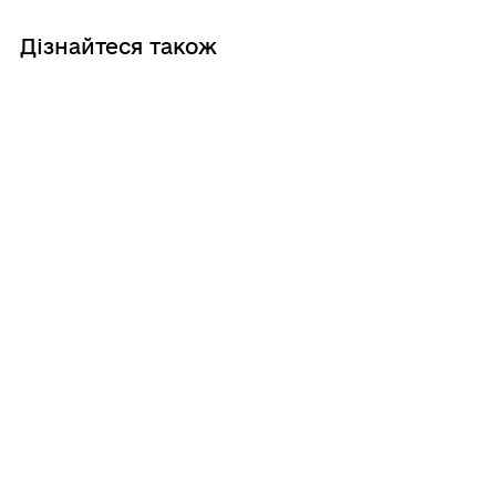
Дізнайтеся також
06/08/2026
Безоплатна правнича допомога для
ветеранів і їх родин
06/08/2026
Енергодарська громада продовжує
реалізацію Програми соціальної
підтримки населення
06/08/2026