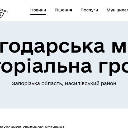
Новини
Рішення
Послуги
Муніципал
годарська м
торіальна гр
Запорізька область, Василівський район
Захисників хвилиною мовчання