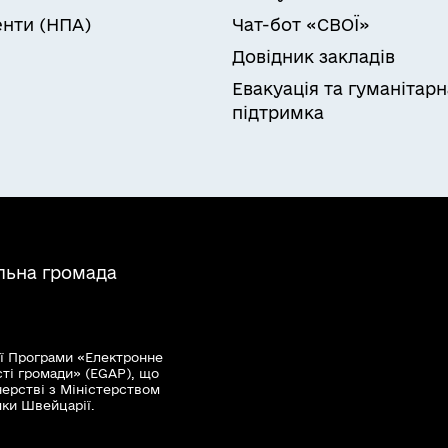
нти (НПА)
Чат-бот «СВОЇ»
Довідник закладів
Евакуація та гуманітарн
підтримка
льна громада
ї Програми «Електронне
сті громади» (EGAP), що
нерстві з Міністерством
мки Швейцарії.