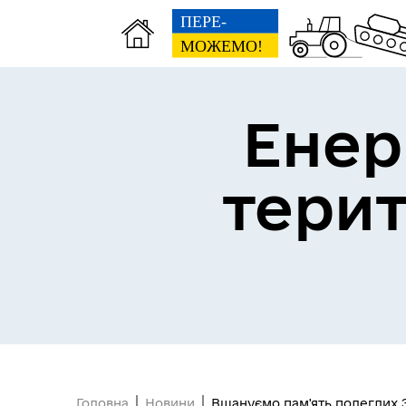
Енер
тери
Головна
Новини
Вшануємо пам'ять полеглих 