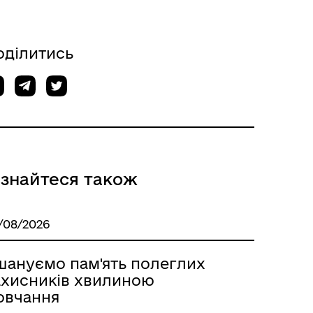
оділитись
ізнайтеся також
/08/2026
шануємо пам'ять полеглих
ахисників хвилиною
овчання