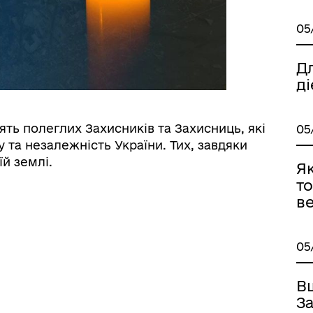
05
Дл
ді
ять полеглих Захисників та Захисниць, які
05
у та незалежність України. Тих, завдяки
їй землі.
Я
то
ве
05
В
З