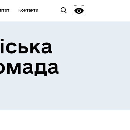
ітет
Контакти
іська
омада