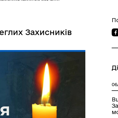
П
еглих Захисників
Д
06
В
З
м