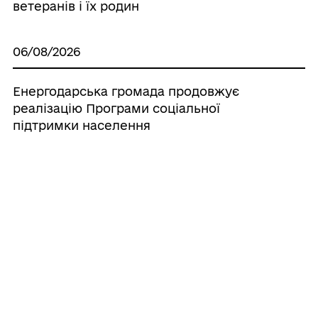
ветеранів і їх родин
06/08/2026
Енергодарська громада продовжує
реалізацію Програми соціальної
підтримки населення
06/08/2026
Схиляємо голови на знак скорботи та
памʼяті про полеглого Захисника України
06/08/2026
Вшануємо пам'ять полеглих Захисників