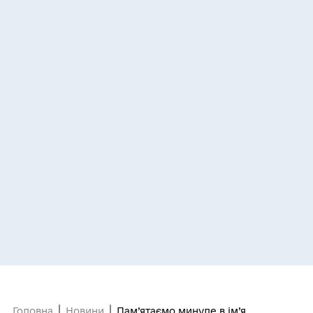
Головна
Новини
Пам’ятаємо минуле в ім’я