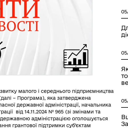
05
Дл
ді
05
Я
то
ве
звитку малого і середнього підприємництва
 (далі – Програма), яка затверджена
05
асної державної адміністрації, начальника
ації від 14.11.2024 № 965 (зі змінами та
В
 державною адміністрацією оголошується
З
ання грантової підтримки суб’єктам