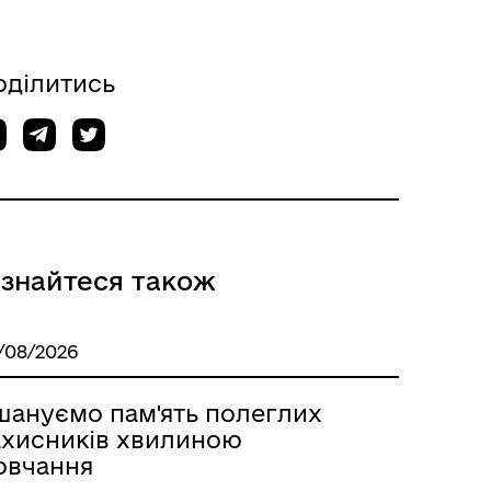
оділитись
ізнайтеся також
/08/2026
шануємо пам'ять полеглих
ахисників хвилиною
овчання