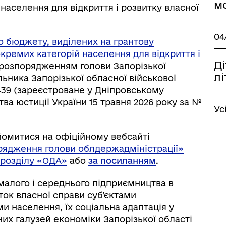
м
населення для відкриття і розвитку власної
04
о бюджету, виділених на грантову
окремих категорій населення для відкриття і
Ді
розпорядженням голови Запорізької
лі
льника Запорізької обласної військової
 439 (зареєстроване у Дніпровському
ва юстиції України 15 травня 2026 року за №
Ус
омитися на офіційному вебсайті
рядження голови облдержадміністрації»
 розділу «ОДА»
або
за посиланням
.
малого і середнього підприємництва в
ток власної справи суб’єктами
и населення, їх соціальна адаптація у
их галузей економіки Запорізької області