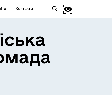
ітет
Контакти
іська
омада