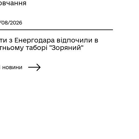
овчання
/08/2026
ти з Енергодара відпочили в
тньому таборі "Зоряний"
і новини