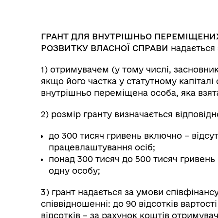
ГРАНТ ДЛЯ ВНУТРІШНЬО ПЕРЕМІЩЕНИХ
РОЗВИТКУ ВЛАСНОЇ СПРАВИ
надається 
1) отримувачем (у тому числі, засновни
якщо його частка у статутному капіталі 
внутрішньо переміщена особа, яка взята 
2) розмір гранту визначається відповід
до 300 тисяч гривень включно – відсу
працевлаштування осіб;
понад 300 тисяч до 500 тисяч гривен
одну особу;
3) грант надається за умови співфінан
співвідношенні: до 90 відсотків вартост
відсотків – за рахунок коштів отримува