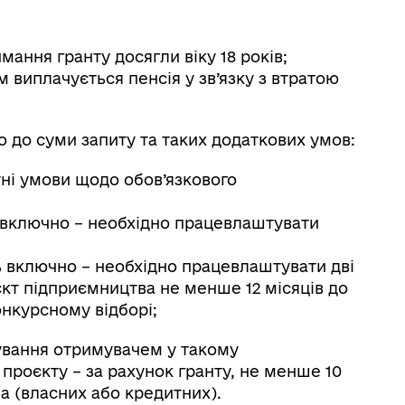
имання гранту досягли віку 18 років;
 виплачується пенсія у зв’язку з втратою
но до суми запиту та таких додаткових умов:
тні умови щодо обов’язкового
ь включно – необхідно працевлаштувати
ь включно – необхідно працевлаштувати дві
єкт підприємництва не менше 12 місяців до
онкурсному відборі;
сування отримувачем у такому
і проєкту – за рахунок гранту, не менше 10
ча (власних або кредитних).