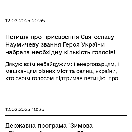
Його провели для підлітків фахівці
медичного коледжу, які зосередили г ...
12.02.2025 20:35
Петиція про присвоєння Святославу
Наумичеву звання Героя України
набрала необхідну кількість голосів!
Дякую всім небайдужим: і енергодарцям, і
мешканцям різних міст та селищ України,
хто своїм голосом підтримав петицію про
присвоєння звання Героя України
(посмертно) нашому земляку, головному
сержанту - командиру відділення 110
бригади 113 окремого б ...
12.02.2025 10:26
Державна програма "Зимова