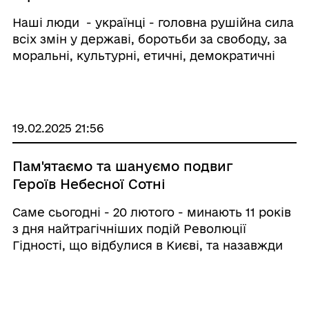
Наші люди - українці - головна рушійна сила
всіх змін у державі, боротьби за свободу, за
моральні, культурні, етичні, демократичні
цінності, які визначають нас як націю, без
яких ми втратимо свою ідентичність і
будемо позбавлені права формуват ...
19.02.2025 21:56
Пам'ятаємо та шануємо подвиг
Героїв Небесної Сотні
Саме сьогодні - 20 лютого - минають 11 років
з дня найтрагічніших подій Революції
Гідності, що відбулися в Києві, та назавжди
змінили хід історії нашої держави. Українці,
імена яких увійшли до новітньої історії
України як Небесна сотня, стали першим ...