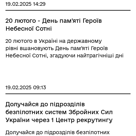
19.02.2025 14:29
20 лютого - День пам'яті Героїв
Небесної Сотні
20 лютого в Україні на державному
рівні вшановують День пам’яті Героїв
Небесної Сотні, згадуючи найтрагічніші дні
масових розстрілів протестувальників під
час Революції Гідності 2013–2014
років. Пам'ятний день встановлено указом ...
19.02.2025 09:13
Долучайся до підрозділів
безпілотних систем Збройних Сил
України через 1 Центр рекрутингу
Сухопутних військ
Долучайся до підрозділів безпілотних