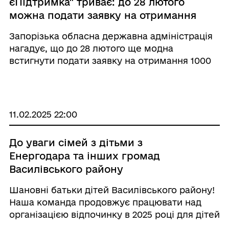
єПідтримка" триває: до 28 лютого
можна подати заявку на отримання
1000 грн
Запорізька обласна державна адміністрація
нагадує, що до 28 лютого ще модна
встигнути подати заявку на отримання 1000
грн у рамках державної програми "Зимова
єПідтримка". ➡️ Отримати її можна буде за
допомогою застосунку «Дія» та ...
11.02.2025 22:00
До уваги сімей з дітьми з
Енергодара та інших громад
Василівського району
Шановні батьки дітей Василівського району!
Наша команда продовжує працювати над
організацією відпочинку в 2025 році для дітей
віком від 8 до 16 років. Ми ведемо