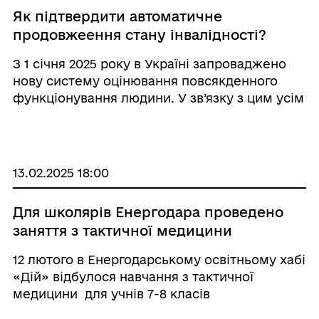
Як підтвердити автоматичне
продовжеення стану інвалідності?
З 1 січня 2025 року в Україні запроваджено
нову систему оцінювання повсякденного
функціонування людини. У зв’язку з цим усім
людям з інвалідністю, які мали проходити
повторний огляд після 1 січня, але не змогли
зробити цього вчасно, строк інвалід ...
13.02.2025 18:00
Для школярів Енергодара проведено
заняття з тактичної медицини
12 лютого в Енергодарському освітньому хабі
«Дій» відбулося навчання з тактичної
медицини для учнів 7-8 класів
Енергодарського багатопрофільного ліцею.