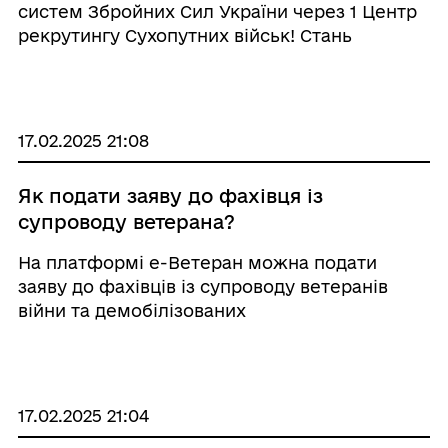
систем Збройних Сил України через 1 Центр
рекрутингу Сухопутних військ! Стань
частиною сучасних військових технологій та
зміни хід історії! ✅ 414 бригада "Птахи
Мадяра" ✅ 20 полк "K-2" ...
17.02.2025 21:08
Як подати заяву до фахівця із
супроводу ветерана?
На платформі е-Ветеран можна подати
заяву до фахівців із супроводу ветеранів
війни та демобілізованих
військовослужбовців. Такий фахівець надає
комплексну підтримку з питань пільг,
реабілітації, працевлаштування,
психологічної допомоги тощо. ▪️ ...
17.02.2025 21:04