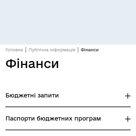
Головна
Публічна інформація
Фінанси
Фінанси
Бюджетні запити
БЮДЖЕТНИЙ ЗАПИТ НА 2025 - 2027 РОКИ -
Паспорти бюджетних програм
Управління економіки Енергодарської
міської ради